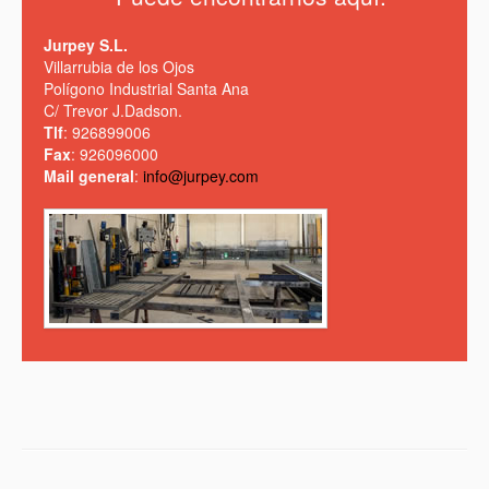
Jurpey S.L.
Villarrubia de los Ojos
Polígono Industrial Santa Ana
C/ Trevor J.Dadson.
Tlf
: 926899006
Fax
: 926096000
Mail general
:
info@jurpey.com