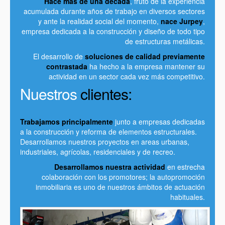
Hace más de una década
, fruto de la experiencia
acumulada durante años de trabajo en diversos sectores
y ante la realidad social del momento,
nace Jurpey
,
empresa dedicada a la construcción y diseño de todo tipo
de estructuras metálicas.
El desarrollo de
soluciones de calidad previamente
contrastada
ha hecho a la empresa mantener su
actividad en un sector cada vez más competitivo.
Nuestros
clientes:
Trabajamos principalmente
junto a empresas dedicadas
a la construcción y reforma de elementos estructurales.
Desarrollamos nuestros proyectos en areas urbanas,
industriales, agrícolas, residenciales y de recreo.
Desarrollamos nuestra actividad
en estrecha
colaboración con los promotores; la autopromoción
inmobiliaria es uno de nuestros ámbitos de actuación
habituales.